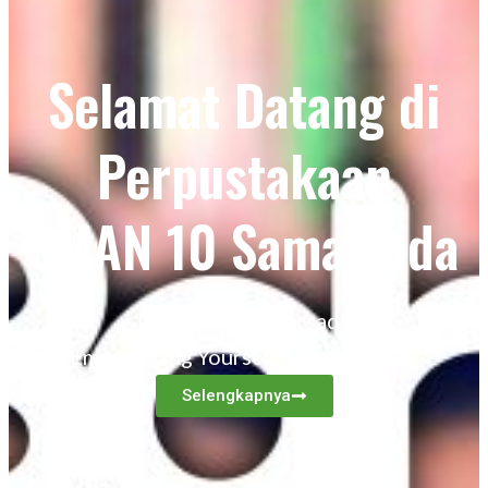
Selamat Datang di
Perpustakaan
SMAN 10 Samarinda
Nala Bahagiq Persada
Empowering Yourself Light the Way
Selengkapnya